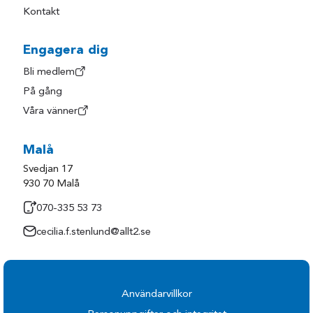
Kontakt
Engagera dig
Bli medlem
På gång
Våra vänner
Malå
Svedjan 17
930 70 Malå
070-335 53 73
cecilia.f.stenlund@allt2.se
Användarvillkor