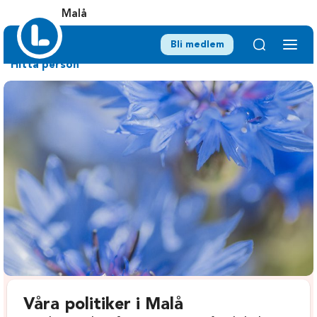
Malå
Bli medlem
Hitta person
Våra politiker i Malå